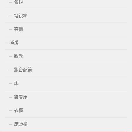
餐柜
電視櫃
鞋櫃
睡房
妝凳
妝台配鏡
床
雙層床
衣櫃
床頭櫃