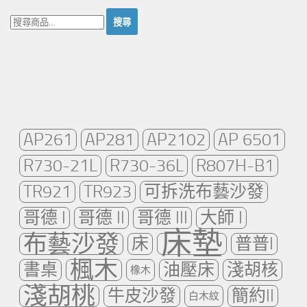
搜
尋：
AP261
AP281
AP2102
AP 6501
R730-21L
R730-36L
R807H-B1
TR921
TR923
可拆洗布藝沙發
哥德 I
哥德 II
哥德 III
大師 I
床墊
布藝沙發
床
普普I
楓木
書桌
油壓床
淺胡核
橡木
淺胡桃
牛皮沙發
簡約II
白木紋