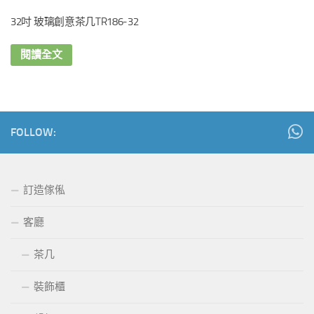
32吋 玻璃創意茶几TR186-32
閱讀全文
FOLLOW:
訂造傢俬
客廳
茶几
裝飾櫃