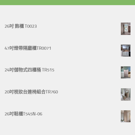
26吋 飾櫃 T0023
47吋燈帶隔廳櫃TR0071
24吋儲物式四櫃桶 TR515
20吋梳妝台連椅組合TR760
26吋鞋櫃T545N-06