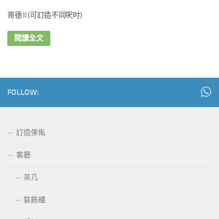
哥德 II (可訂造不同呎吋)
閱讀全文
FOLLOW:
訂造傢俬
客廳
茶几
裝飾櫃