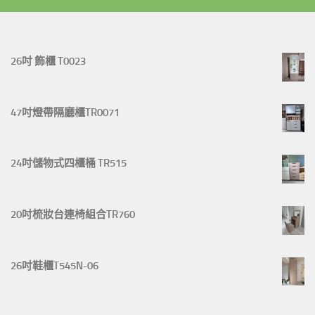
26吋 飾櫃 T0023
47吋燈帶隔廳櫃TR0071
24吋儲物式四櫃桶 TR515
20吋梳妝台連椅組合TR760
26吋鞋櫃T545N-06