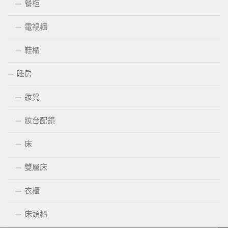
餐柜
電視櫃
鞋櫃
睡房
妝凳
妝台配鏡
床
雙層床
衣櫃
床頭櫃