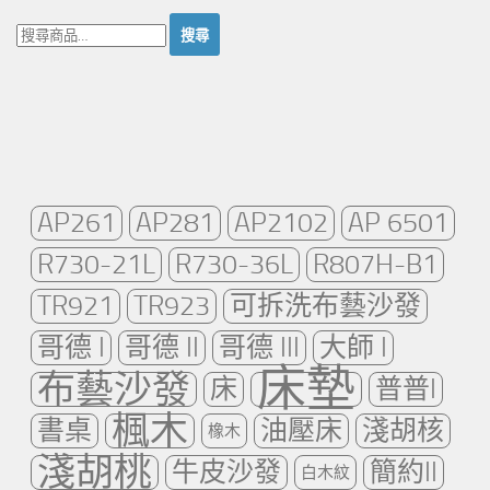
搜
尋：
AP261
AP281
AP2102
AP 6501
R730-21L
R730-36L
R807H-B1
TR921
TR923
可拆洗布藝沙發
哥德 I
哥德 II
哥德 III
大師 I
床墊
布藝沙發
床
普普I
楓木
書桌
油壓床
淺胡核
橡木
淺胡桃
牛皮沙發
簡約II
白木紋