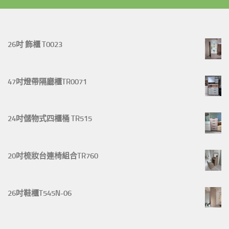
26吋 飾櫃 T0023
47吋燈帶隔廳櫃TR0071
24吋儲物式四櫃桶 TR515
20吋梳妝台連椅組合TR760
26吋鞋櫃T545N-06