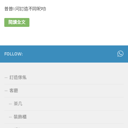
普普I (可訂造不同呎吋)
閱讀全文
FOLLOW:
訂造傢俬
客廳
茶几
裝飾櫃