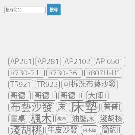
搜
尋：
AP261
AP281
AP2102
AP 6501
R730-21L
R730-36L
R807H-B1
TR921
TR923
可拆洗布藝沙發
哥德 I
哥德 II
哥德 III
大師 I
床墊
布藝沙發
床
普普I
楓木
書桌
油壓床
淺胡核
橡木
淺胡桃
牛皮沙發
簡約II
白木紋