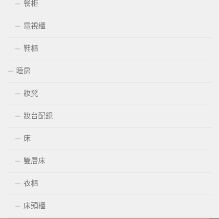
餐柜
電視櫃
鞋櫃
睡房
妝凳
妝台配鏡
床
雙層床
衣櫃
床頭櫃