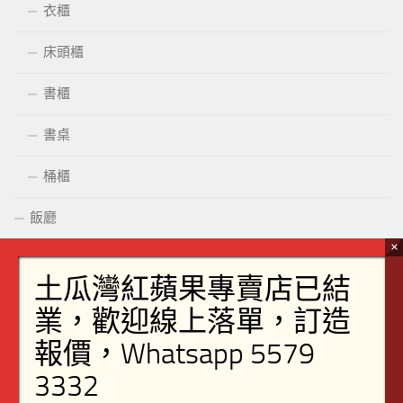
衣櫃
床頭櫃
書櫃
書桌
桶櫃
飯廳
組合櫃
餐枱
餐椅
廚櫃/廁所櫃