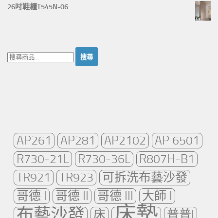
26吋鞋櫃T545N-06
搜
尋：
AP261
AP281
AP2102
AP 6501
R730-21L
R730-36L
R807H-B1
TR921
TR923
可拆洗布藝沙發
哥德 I
哥德 II
哥德 III
大師 I
床墊
布藝沙發
床
普普I