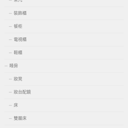
裝飾櫃
餐柜
電視櫃
鞋櫃
睡房
妝凳
妝台配鏡
床
雙層床