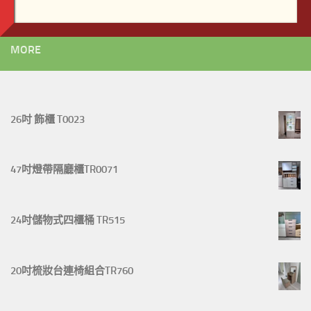
MORE
26吋 飾櫃 T0023
47吋燈帶隔廳櫃TR0071
24吋儲物式四櫃桶 TR515
20吋梳妝台連椅組合TR760