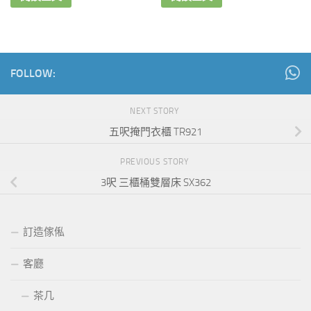
FOLLOW:
NEXT STORY
五呎掩門衣櫃 TR921
PREVIOUS STORY
3呎 三櫃桶雙層床 SX362
訂造傢俬
客廳
茶几