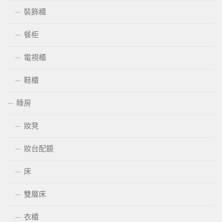
裝飾櫃
餐柜
電視櫃
鞋櫃
睡房
妝凳
妝台配鏡
床
雙層床
衣櫃