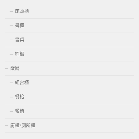
床頭櫃
書櫃
書桌
桶櫃
飯廳
組合櫃
餐枱
餐椅
廚櫃/廁所櫃