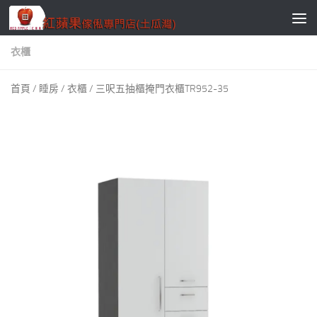
Skip to content
衣櫃
首頁
/
睡房
/
衣櫃
/ 三呎五抽櫃掩門衣櫃TR952-35