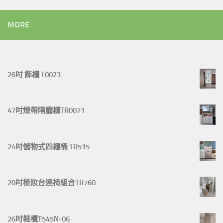
MORE
26吋 飾櫃 T0023
47吋燈帶隔廳櫃TR0071
24吋儲物式四櫃桶 TR515
20吋梳妝台連椅組合TR760
26吋鞋櫃T545N-06