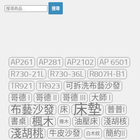
搜
尋：
AP261
AP281
AP2102
AP 6501
R730-21L
R730-36L
R807H-B1
TR921
TR923
可拆洗布藝沙發
哥德 I
哥德 II
哥德 III
大師 I
床墊
布藝沙發
床
普普I
楓木
書桌
油壓床
淺胡核
橡木
淺胡桃
牛皮沙發
簡約II
白木紋