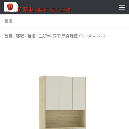
Skip to content
鞋櫃
首頁
/
客廳
/
鞋櫃
/ 三呎半/四呎 高身鞋櫃 TR5736-42/48