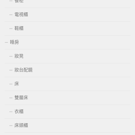
餐柜
電視櫃
鞋櫃
睡房
妝凳
妝台配鏡
床
雙層床
衣櫃
床頭櫃