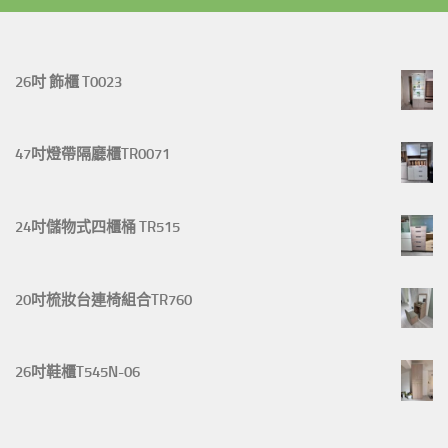
26吋 飾櫃 T0023
47吋燈帶隔廳櫃TR0071
24吋儲物式四櫃桶 TR515
20吋梳妝台連椅組合TR760
26吋鞋櫃T545N-06