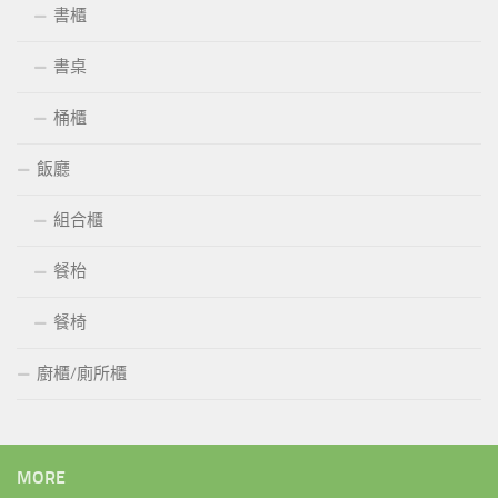
書櫃
書桌
桶櫃
飯廳
組合櫃
餐枱
餐椅
廚櫃/廁所櫃
MORE