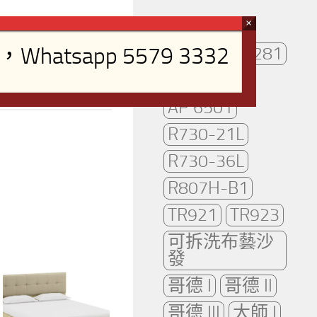
AP261
AP281
AP2102
AP 6501
R730-21L
R730-36L
R807H-B1
TR921
TR923
可拆洗布藝沙
發
哥德 I
哥德 II
哥德 III
大師 I