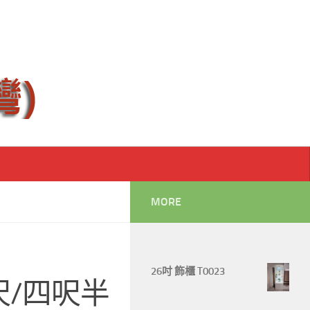
MORE
26吋 飾櫃 T0023
呎/四呎半