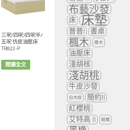
布藝沙發
床墊
床
普普I
書桌
三呎/四呎/四呎半/
楓木
五呎 仿皮油壓床
橡木
TR822-P
油壓床
淺胡核
閱讀全文
淺胡桃
牛皮沙發
簡約II
白木紋
紅櫻桃
艾特高 II
鞋櫃