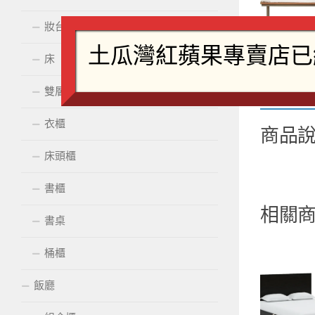
妝台配鏡
床
雙層床
商品
衣櫃
商品
床頭櫃
書櫃
相關
書桌
桶櫃
飯廳