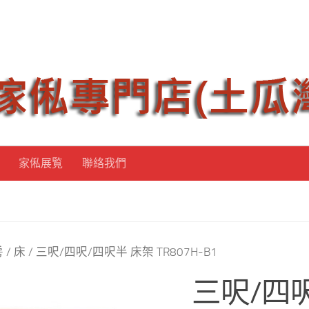
家俬展覧
聯絡我們
房
/
床
/ 三呎/四呎/四呎半 床架 TR807H-B1
三呎/四