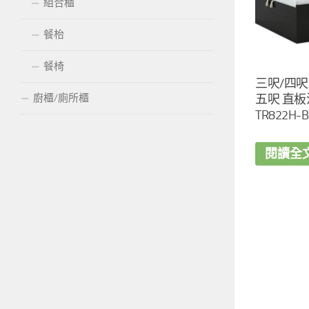
組合櫃
餐枱
餐椅
三呎/四呎
廚櫃/廁所櫃
五呎 直
TR822H-B
閱讀全