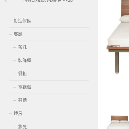
可拆洗布藝沙發組合 AP281
訂造傢俬
客廳
茶几
裝飾櫃
餐柜
電視櫃
鞋櫃
睡房
妝凳