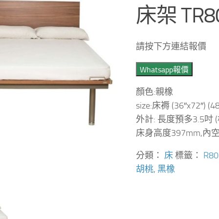
床架 TR8
請按下方連結報價
Whatsapp報價
顏色:親橡
size:床褥 (36″x72″) (48″
外計: 長度預多3.5吋
床身高度397mm,內
分類：
床
標籤：
R80
胡桃
,
黑橡