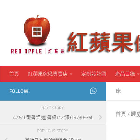
Skip to content
首頁
紅蘋果傢俬專賣店
定制設計圖
產品目錄
FOLLOW:
床
NEXT STORY
首頁
/
睡
47.5″ L型書架 連 書桌 (12″深)TR730-36L
PREVIOUS STORY