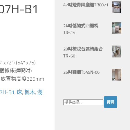
07H-B1
47吋燈帶隔廳櫃TR0071
24吋儲物式四櫃桶
TR515
20吋梳妝台連椅組合
TR760
 x72″) (54″ x75)
 (根據床褥呎吋)
26吋鞋櫃T545N-06
空放置物高度325mm
7H-B1
,
床
,
楓木
,
淺
搜
尋：