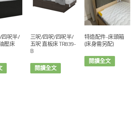
/四呎半/
三呎/四呎/四呎半/
特造配件-床頭箱
板油壓床
五呎 直板床 TR839-
(床身需另配)
B
閱讀全文
文
閱讀全文