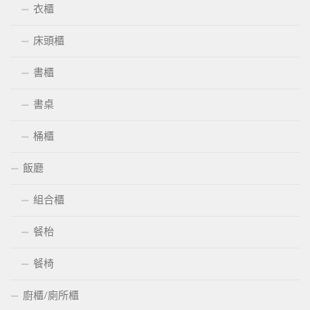
衣櫃
床頭櫃
書櫃
書桌
桶櫃
飯廳
組合櫃
餐枱
餐椅
廚櫃/廁所櫃