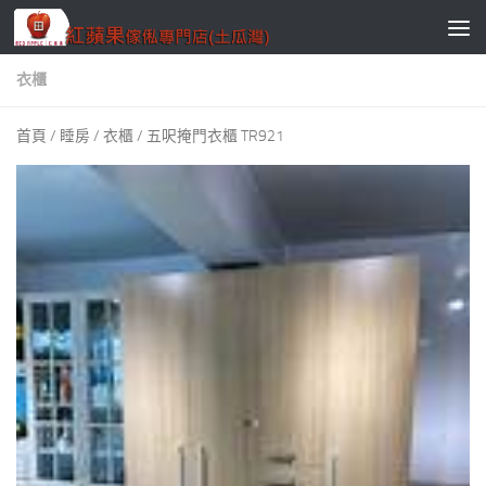
Skip to content
衣櫃
首頁
/
睡房
/
衣櫃
/ 五呎掩門衣櫃 TR921