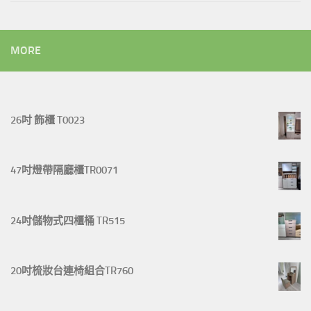
MORE
26吋 飾櫃 T0023
47吋燈帶隔廳櫃TR0071
24吋儲物式四櫃桶 TR515
20吋梳妝台連椅組合TR760