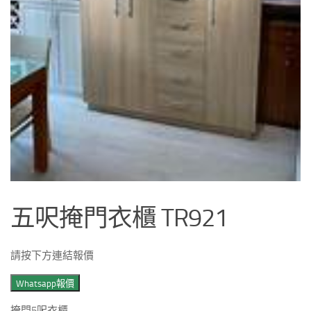
五呎掩門衣櫃 TR921
請按下方連結報價
Whatsapp報價
掩門5呎衣櫃