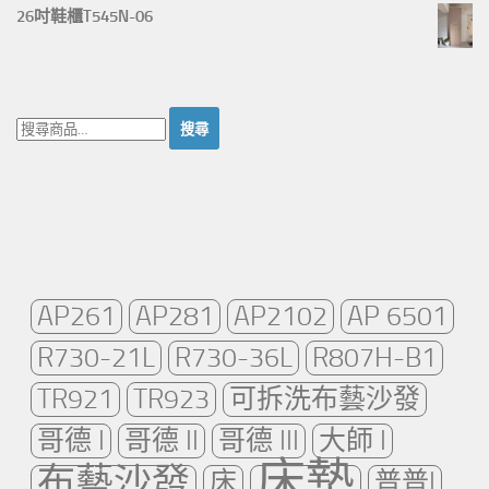
26吋鞋櫃T545N-06
搜
尋：
AP261
AP281
AP2102
AP 6501
R730-21L
R730-36L
R807H-B1
TR921
TR923
可拆洗布藝沙發
哥德 I
哥德 II
哥德 III
大師 I
床墊
布藝沙發
床
普普I