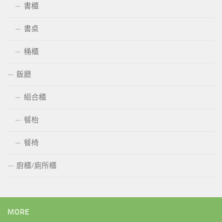
書櫃
書桌
桶櫃
飯廳
組合櫃
餐枱
餐椅
廚櫃/廁所櫃
MORE