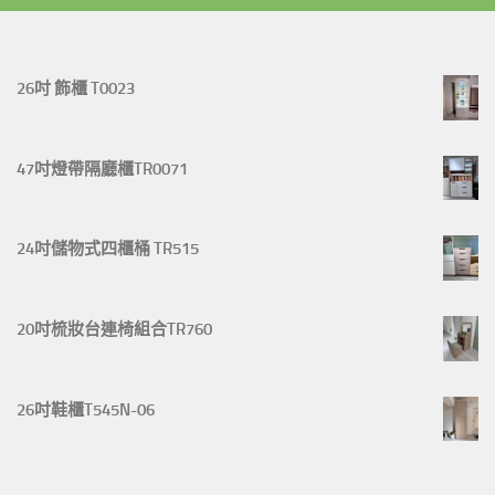
26吋 飾櫃 T0023
47吋燈帶隔廳櫃TR0071
24吋儲物式四櫃桶 TR515
20吋梳妝台連椅組合TR760
26吋鞋櫃T545N-06