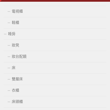
餐柜
電視櫃
鞋櫃
睡房
妝凳
妝台配鏡
床
雙層床
衣櫃
床頭櫃