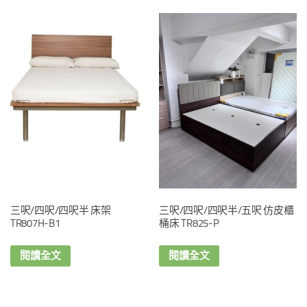
三呎/四呎/四呎半 床架
三呎/四呎/四呎半/五呎 仿皮櫃
TR807H-B1
桶床 TR825-P
閱讀全文
閱讀全文