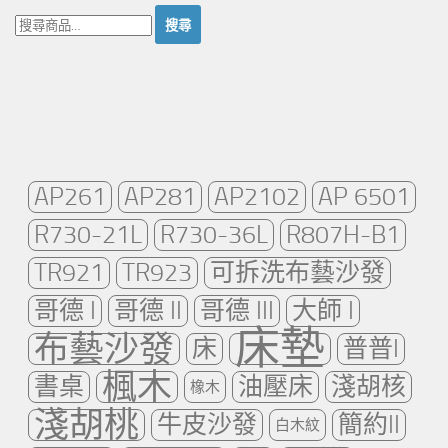
搜
尋：
AP261
AP281
AP2102
AP 6501
R730-21L
R730-36L
R807H-B1
TR921
TR923
可拆洗布藝沙發
哥德 I
哥德 II
哥德 III
大師 I
床墊
布藝沙發
床
普普I
楓木
書桌
油壓床
淺胡核
橡木
淺胡桃
牛皮沙發
簡約II
白木紋