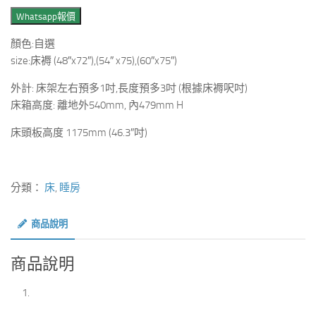
Whatsapp報價
顏色:自選
size:床褥 (48″x72″),(54″ x75),(60″x75″)
外計: 床架左右預多1吋,長度預多3吋 (根據床褥呎吋)
床箱高度: 離地外540mm, 內479mm H
床頭板高度 1175mm (46.3″吋)
分類：
床
,
睡房
商品說明
商品說明