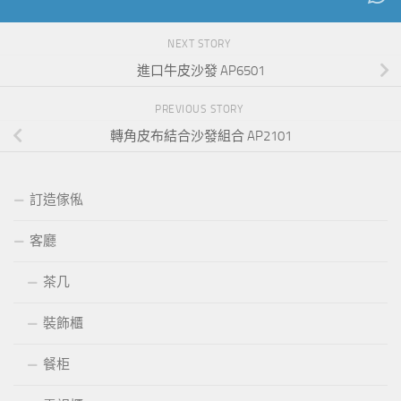
NEXT STORY
進口牛皮沙發 AP6501
PREVIOUS STORY
轉角皮布結合沙發組合 AP2101
訂造傢俬
客廳
茶几
裝飾櫃
餐柜