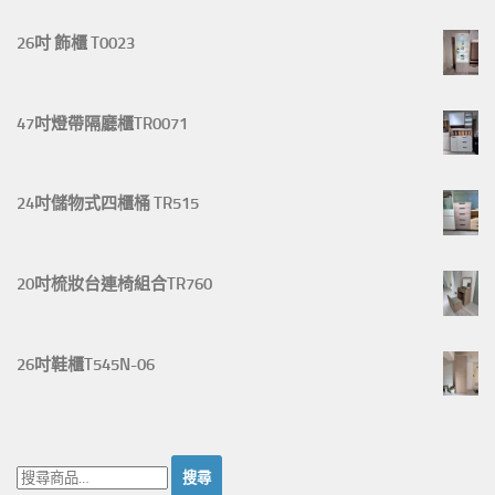
26吋 飾櫃 T0023
47吋燈帶隔廳櫃TR0071
24吋儲物式四櫃桶 TR515
20吋梳妝台連椅組合TR760
26吋鞋櫃T545N-06
搜
尋：