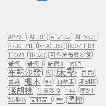
AP261
AP281
AP2102
AP 6501
R730-21L
R730-36L
R807H-B1
TR921
TR923
可拆洗布藝沙發
哥德 I
哥德 II
哥德 III
大師 I
床墊
布藝沙發
床
普普I
楓木
書桌
油壓床
淺胡核
橡木
淺胡桃
牛皮沙發
簡約II
白木紋
黑橡
紅櫻桃
艾特高 II
鞋櫃