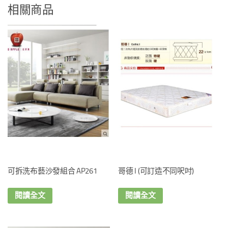
相關商品
可拆洗布藝沙發組合 AP261
哥德 I (可訂造不同呎吋)
閱讀全文
閱讀全文