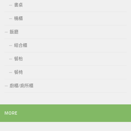
書桌
桶櫃
飯廳
組合櫃
餐枱
餐椅
廚櫃/廁所櫃
MORE