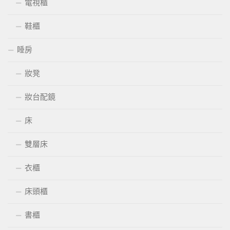
電視櫃
鞋櫃
睡房
妝凳
妝台配鏡
床
雙層床
衣櫃
床頭櫃
書櫃