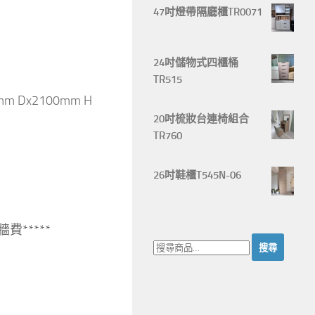
47吋燈帶隔廳櫃TR0071
24吋儲物式四櫃桶
TR515
0mm Dx2100mm H
20吋梳妝台連椅組合
TR760
26吋鞋櫃T545N-06
費*****
搜
尋：