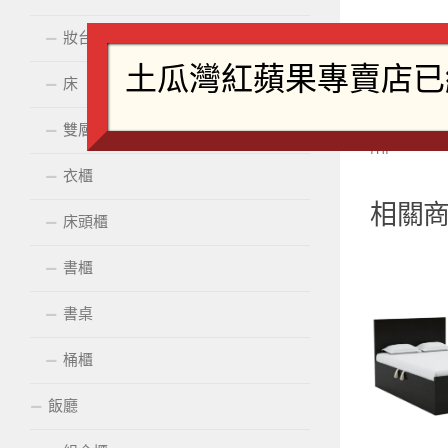
妝台配鏡
商品
床
商品
雙層床
mr
衣櫃
相關
床頭櫃
書櫃
書桌
桶櫃
飯廳