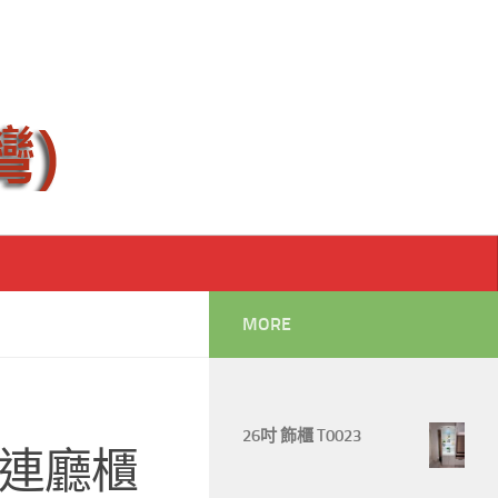
MORE
26吋 飾櫃 T0023
連廳櫃