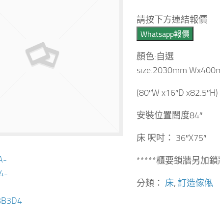
請按下方連結報價
Whatsapp報價
顏色:自選
size:2030mm Wx40
(80″W x16″D x82.5″H)
安裝位置闊度84″
床 呎吋： 36″X75″
*****櫃要鎖牆另加鎖牆
分類：
床
,
訂造傢俬