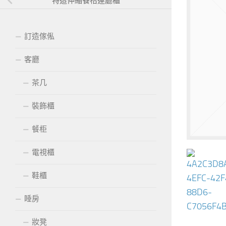
特造伸縮餐枱連廳櫃
訂造傢俬
客廳
茶几
裝飾櫃
餐柜
電視櫃
鞋櫃
睡房
妝凳