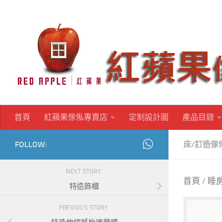
Skip to content
首頁
紅蘋果傢俬專賣店
定制設計圖
產品目錄
FOLLOW:
床
/
訂造傢
NEXT STORY
首頁
/
睡
特造飾櫃
PREVIOUS STORY