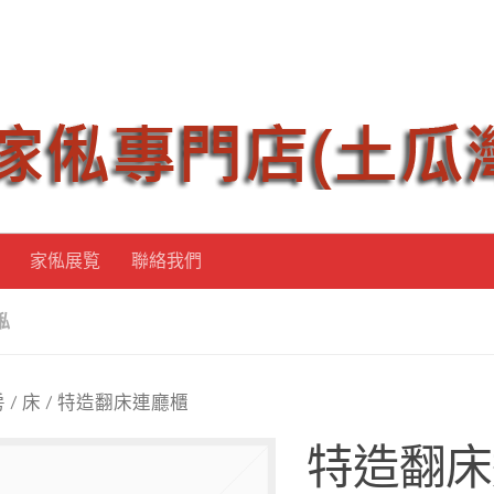
家俬展覧
聯絡我們
俬
房
/
床
/ 特造翻床連廳櫃
特造翻床