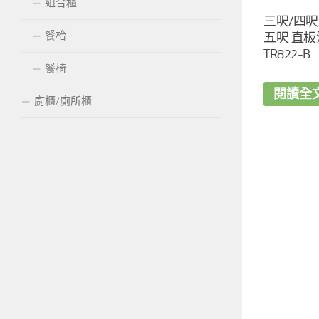
組合櫃
三呎/四呎
餐枱
五呎 直
TR822-B
餐椅
閱讀全
廚櫃/廁所櫃