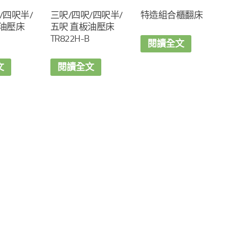
/四呎半/
三呎/四呎/四呎半/
特造組合櫃翻床
板油壓床
五呎 直板油壓床
TR822H-B
閱讀全文
文
閱讀全文