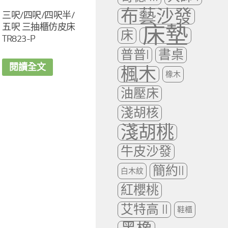
布藝沙發
三呎/四呎/四呎半/
五呎 三抽櫃仿皮床
床墊
床
TR823-P
普普I
書桌
閱讀全文
楓木
橡木
油壓床
淺胡核
淺胡桃
牛皮沙發
簡約II
白木紋
紅櫻桃
艾特高 II
鞋櫃