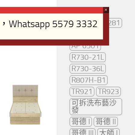
AP261
AP281
AP2102
AP 6501
R730-21L
R730-36L
R807H-B1
TR921
TR923
可拆洗布藝沙
發
哥德 I
哥德 II
哥德 III
大師 I