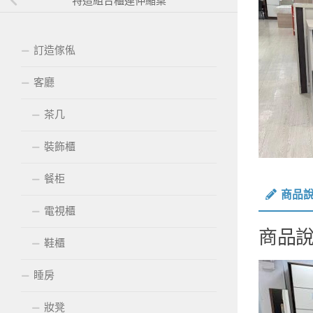
特造組合櫃連伸縮桌
訂造傢俬
客廳
茶几
裝飾櫃
餐柜
商品
電視櫃
商品
鞋櫃
睡房
妝凳