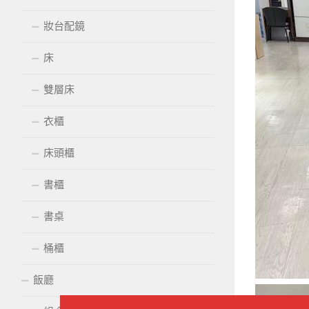
妝台配鏡
床
雙層床
衣櫃
床頭櫃
書櫃
書桌
桶櫃
飯廳