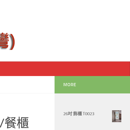
MORE
26吋 飾櫃 T0023
/餐櫃