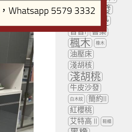
布藝沙發
床墊
床
普普I
書桌
楓木
橡木
油壓床
淺胡核
淺胡桃
牛皮沙發
簡約II
白木紋
紅櫻桃
艾特高 II
鞋櫃