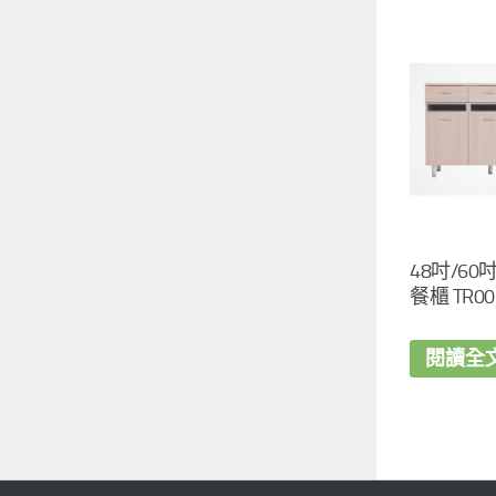
48吋/60
餐櫃 TR00
閱讀全