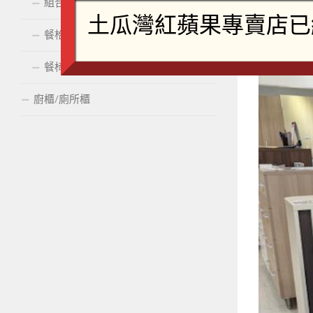
組合櫃
餐枱
餐椅
廚櫃/廁所櫃