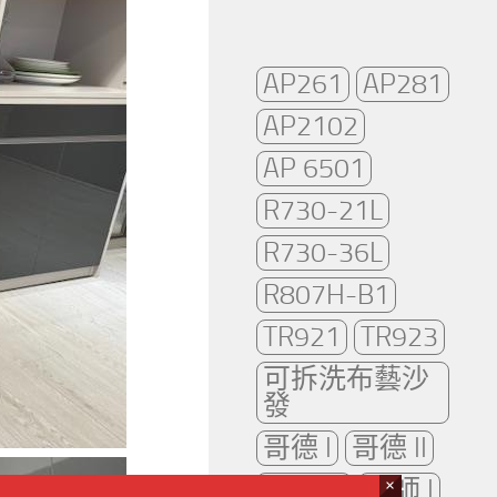
AP261
AP281
AP2102
AP 6501
R730-21L
R730-36L
R807H-B1
TR921
TR923
可拆洗布藝沙
發
哥德 I
哥德 II
哥德 III
大師 I