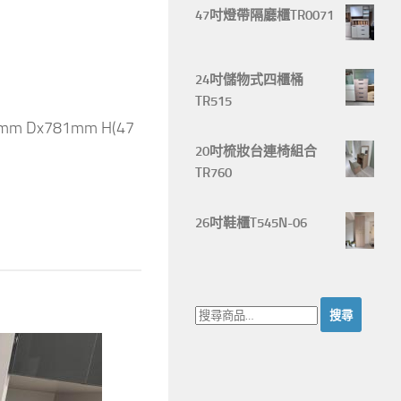
47吋燈帶隔廳櫃TR0071
24吋儲物式四櫃桶
TR515
2mm Dx781mm H(47
20吋梳妝台連椅組合
TR760
26吋鞋櫃T545N-06
搜
尋：