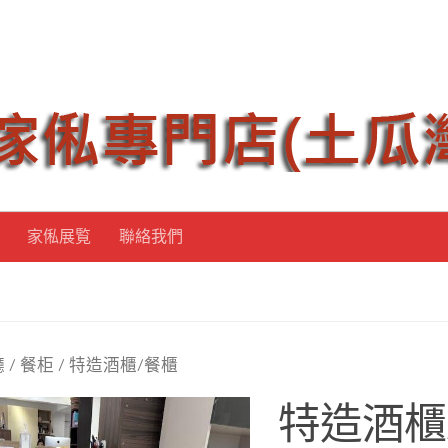
家俬展覧
聯絡我們
廳
/
餐柜
/ 特造酒櫃/餐櫃
特造酒櫃