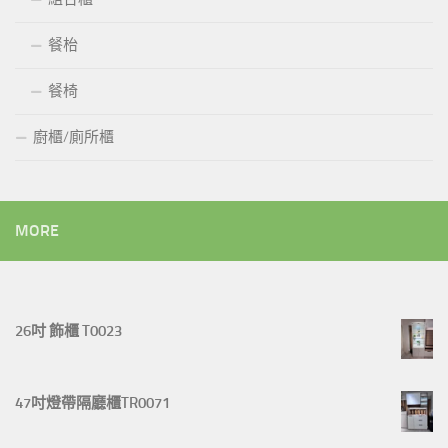
餐枱
餐椅
廚櫃/廁所櫃
MORE
26吋 飾櫃 T0023
47吋燈帶隔廳櫃TR0071