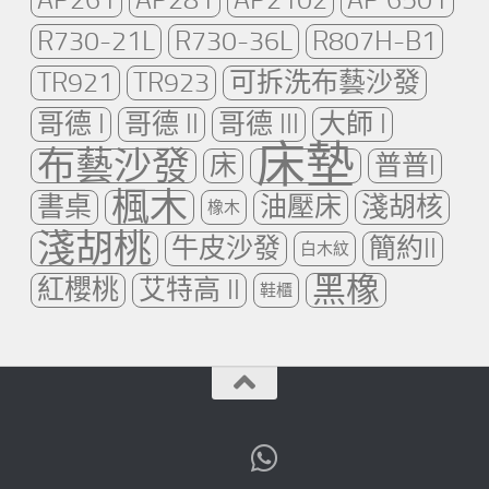
R730-21L
R730-36L
R807H-B1
TR921
TR923
可拆洗布藝沙發
哥德 I
哥德 II
哥德 III
大師 I
床墊
布藝沙發
床
普普I
楓木
書桌
油壓床
淺胡核
橡木
淺胡桃
牛皮沙發
簡約II
白木紋
黑橡
紅櫻桃
艾特高 II
鞋櫃