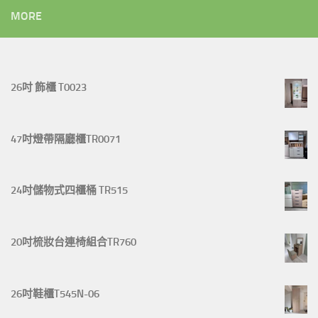
MORE
26吋 飾櫃 T0023
47吋燈帶隔廳櫃TR0071
24吋儲物式四櫃桶 TR515
20吋梳妝台連椅組合TR760
26吋鞋櫃T545N-06