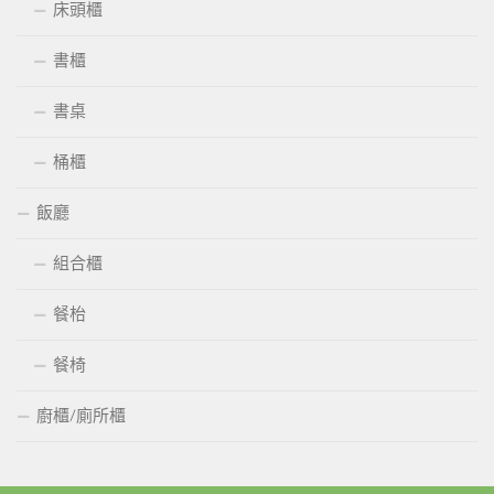
床頭櫃
書櫃
書桌
桶櫃
飯廳
組合櫃
餐枱
餐椅
廚櫃/廁所櫃