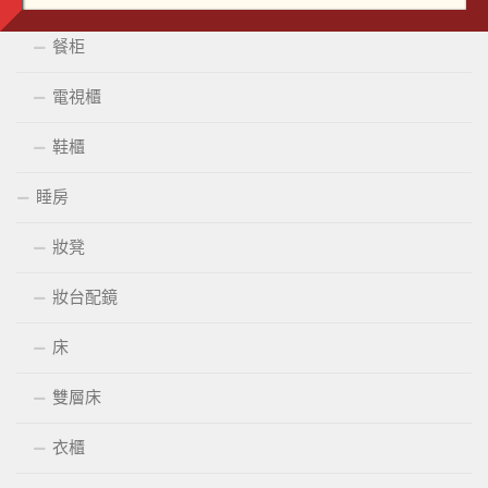
餐柜
電視櫃
鞋櫃
睡房
妝凳
妝台配鏡
床
雙層床
衣櫃