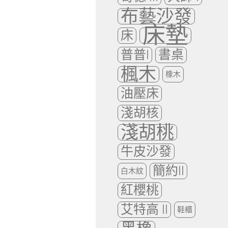
布藝沙發
床墊
床
普普I
書桌
楓木
橡木
油壓床
淺胡核
淺胡桃
牛皮沙發
簡約II
白木紋
紅櫻桃
艾特高 II
鞋櫃