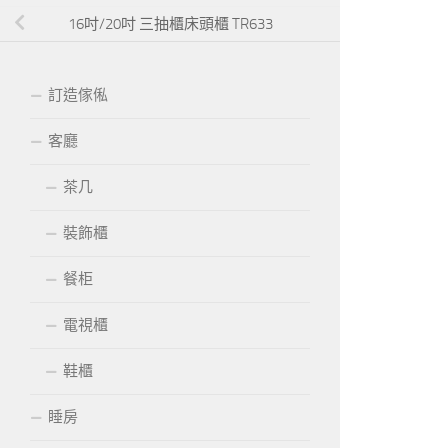
16吋/20吋 三抽櫃床頭櫃 TR633
訂造傢俬
客廳
茶几
裝飾櫃
餐柜
電視櫃
鞋櫃
睡房