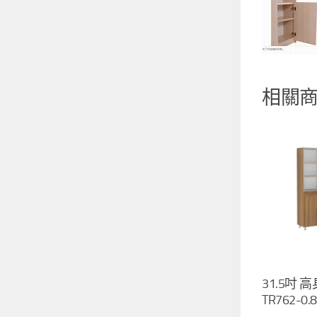
相關
31.5吋 
TR762-0.8