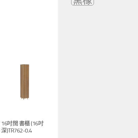
黑橡
16吋闊 書櫃 (16吋
深)TR762-0.4