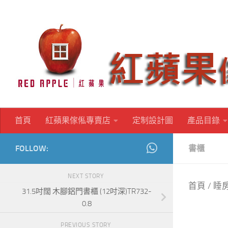
Skip to content
首頁
紅蘋果傢俬專賣店
定制設計圖
產品目錄
FOLLOW:
書櫃
NEXT STORY
首頁
/
睡
31.5吋闊 木腳鋁門書櫃 (12吋深)TR732-
0.8
PREVIOUS STORY