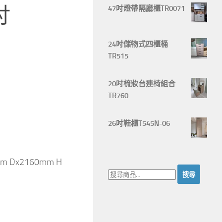
吋
47吋燈帶隔廳櫃TR0071
24吋儲物式四櫃桶
TR515
20吋梳妝台連椅組合
TR760
26吋鞋櫃T545N-06
mm Dx2160mm H
搜
尋：