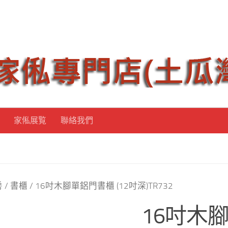
家俬展覧
聯絡我們
房
/
書櫃
/ 16吋木腳單鋁門書櫃 (12吋深)TR732
16吋木