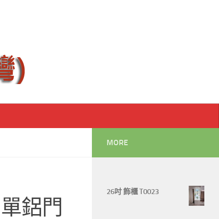
MORE
26吋 飾櫃 T0023
腳單鋁門