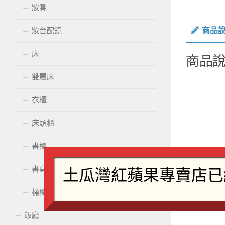
妝凳
商品
妝台配鏡
床
商品
雙層床
衣櫃
床頭櫃
書櫃
書桌
桶櫃
飯廳