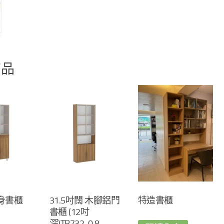
商品
高身書櫃
31.5吋闊 木腳鋁門
特造書櫃
書櫃 (12吋
深)TR732-0.8