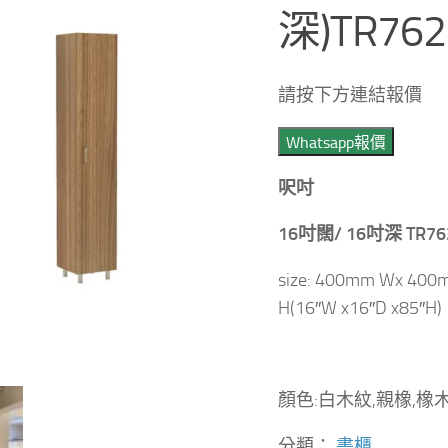
深)TR762
請按下方連結報價
Whatsapp報價
呎吋
16吋闊/ 16吋深 TR762
size: 400mm Wx 40
H(16″W x16″D x85″H)
顏色:白木紋,親橡,橡
分類：
書櫃