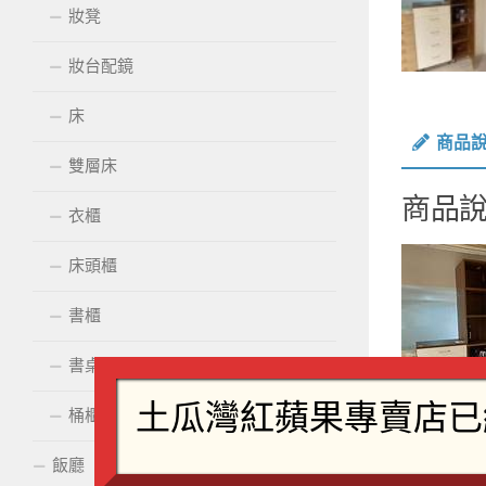
妝凳
妝台配鏡
床
商品
雙層床
商品
衣櫃
床頭櫃
書櫃
書桌
桶櫃
飯廳