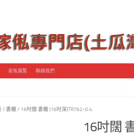
家俬展覧
聯絡我們
房
/
書櫃
/ 16吋闊 書櫃 (16吋深)TR762-0.4
16吋闊 書