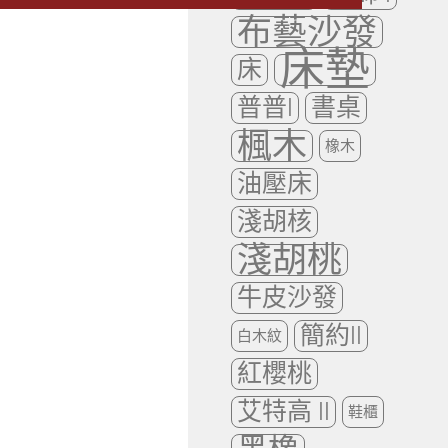
布藝沙發
床墊
床
普普I
書桌
楓木
橡木
油壓床
淺胡核
淺胡桃
牛皮沙發
簡約II
白木紋
紅櫻桃
艾特高 II
鞋櫃