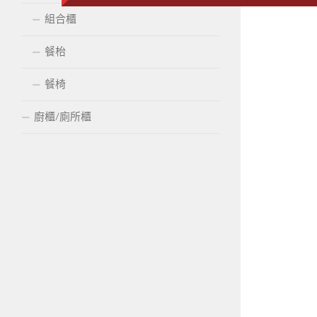
組合櫃
餐枱
餐椅
廚櫃/廁所櫃