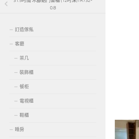
31.5吋闊 木腳鋁門書櫃 (12吋深)TR732-
0.8
訂造傢俬
客廳
茶几
裝飾櫃
餐柜
電視櫃
鞋櫃
睡房