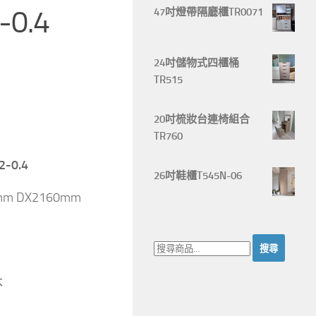
-0.4
47吋燈帶隔廳櫃TR0071
24吋儲物式四櫃桶
TR515
20吋梳妝台連椅組合
TR760
-0.4
26吋鞋櫃T545N-06
0mm DX2160mm
搜
尋：
木