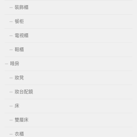
裝飾櫃
餐柜
電視櫃
鞋櫃
睡房
妝凳
妝台配鏡
床
雙層床
衣櫃