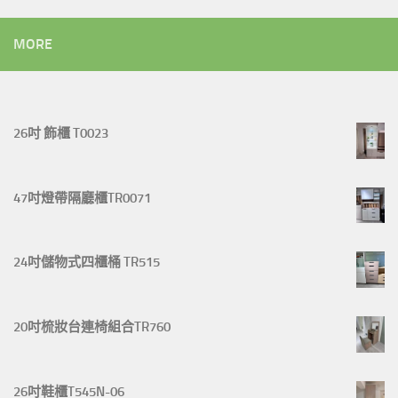
MORE
26吋 飾櫃 T0023
47吋燈帶隔廳櫃TR0071
24吋儲物式四櫃桶 TR515
20吋梳妝台連椅組合TR760
26吋鞋櫃T545N-06