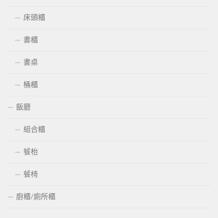
床頭櫃
書櫃
書桌
桶櫃
飯廳
組合櫃
餐枱
餐椅
廚櫃/廁所櫃