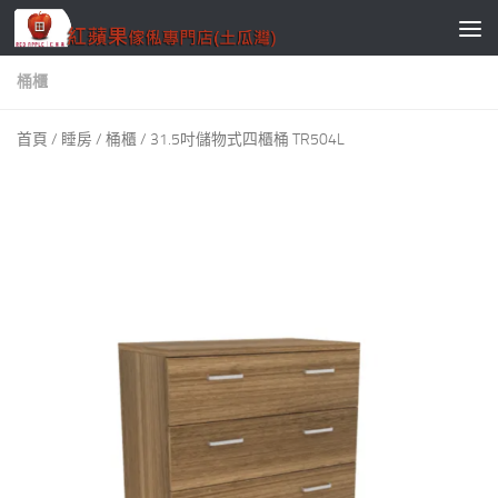
Skip to content
桶櫃
首頁
/
睡房
/
桶櫃
/ 31.5吋儲物式四櫃桶 TR504L