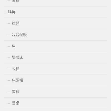
鞋櫃
睡房
妝凳
妝台配鏡
床
雙層床
衣櫃
床頭櫃
書櫃
書桌