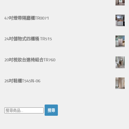
47吋燈帶隔廳櫃TR0071
24吋儲物式四櫃桶 TR515
20吋梳妝台連椅組合TR760
26吋鞋櫃T545N-06
搜
尋：