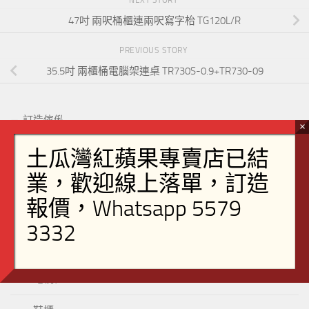
NEXT STORY
47吋 兩呎桶櫃連兩呎寫字枱 TG120L/R
PREVIOUS STORY
35.5吋 兩櫃桶電腦架連桌 TR730S-0.9+TR730-09
訂造傢俬
客廳
茶几
裝飾櫃
餐柜
電視櫃