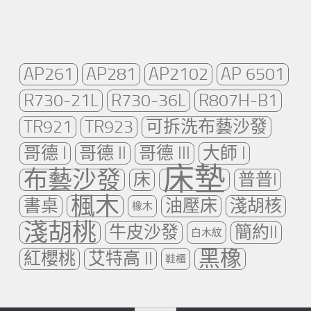
AP261
AP281
AP2102
AP 6501
R730-21L
R730-36L
R807H-B1
TR921
TR923
可拆洗布藝沙發
哥德 I
哥德 II
哥德 III
大師 I
床墊
布藝沙發
床
普普I
楓木
書桌
油壓床
淺胡核
橡木
淺胡桃
牛皮沙發
簡約II
白木紋
黑橡
紅櫻桃
艾特高 II
鞋櫃