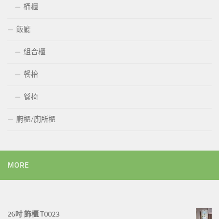
桶櫃
飯廳
組合櫃
餐枱
餐椅
廚櫃/廁所櫃
MORE
26吋 飾櫃 T0023