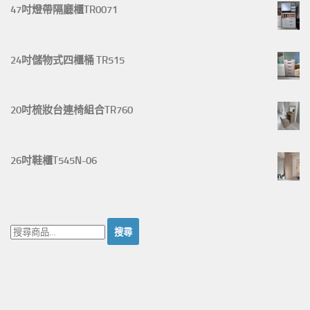
47吋燈帶隔廳櫃TR0071
24吋儲物式四櫃桶 TR515
20吋梳妝台連椅組合TR760
26吋鞋櫃T545N-06
搜
尋：