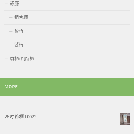
飯廳
組合櫃
餐枱
餐椅
廚櫃/廁所櫃
MORE
26吋 飾櫃 T0023