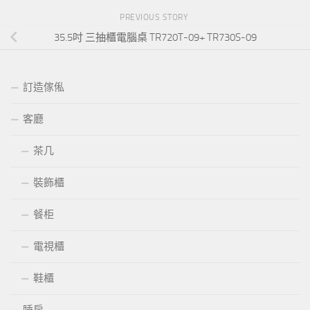
PREVIOUS STORY
35.5吋 三抽櫃電腦桌 TR720T-09+ TR730S-09
訂造傢俬
客廳
茶几
裝飾櫃
餐柜
電視櫃
鞋櫃
睡房