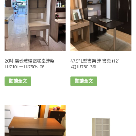
26吋 磨砂玻璃電腦桌連架
47.5″ L型書架 連 書桌 (12″
TR710T＋TR750S-06
深)TR730-36L
閱讀全文
閱讀全文