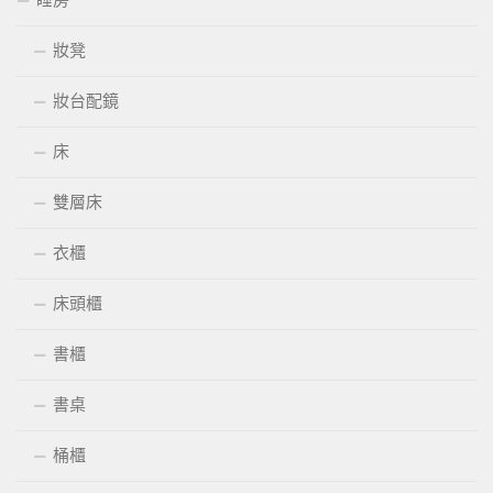
妝凳
妝台配鏡
床
雙層床
衣櫃
床頭櫃
書櫃
書桌
桶櫃