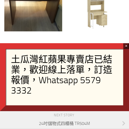
36吋 兩抽櫃書桌TR730-09
31.5吋 三抽櫃電腦桌 TR730S-
0.8 + TR730T-0.8
閱讀全文
閱讀全文
FOLLOW:
NEXT STORY
24吋儲物式四櫃桶 TR504M