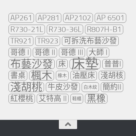
AP261
AP281
AP2102
AP 6501
R730-21L
R730-36L
R807H-B1
TR921
TR923
可拆洗布藝沙發
哥德 I
哥德 II
哥德 III
大師 I
床墊
布藝沙發
床
普普I
楓木
書桌
油壓床
淺胡核
橡木
淺胡桃
牛皮沙發
簡約II
白木紋
黑橡
紅櫻桃
艾特高 II
鞋櫃