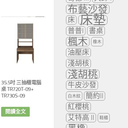
布藝沙發
床墊
床
普普I
書桌
楓木
橡木
油壓床
淺胡核
淺胡桃
35.5吋 三抽櫃電腦
牛皮沙發
桌 TR720T-09+
簡約II
TR730S-09
白木紋
紅櫻桃
閱讀全文
艾特高 II
鞋櫃