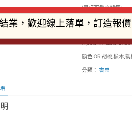
(書桌可獨立發售)
TR730-09
size: 900mm Wx595
H(35.5″W x23.5″Dx30
顏色:ORI胡桃,橡木,親
分類：
書桌
說明
說明