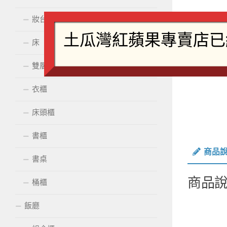
妝台配鏡
床
雙層床
衣櫃
床頭櫃
書櫃
商品
書桌
商品
桶櫃
飯廳