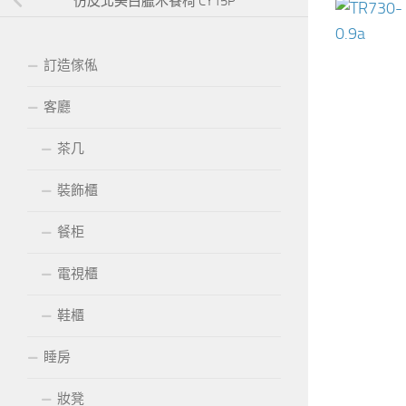
仿皮北美白臘木餐椅 CY15P
訂造傢俬
客廳
茶几
裝飾櫃
餐柜
電視櫃
鞋櫃
睡房
妝凳