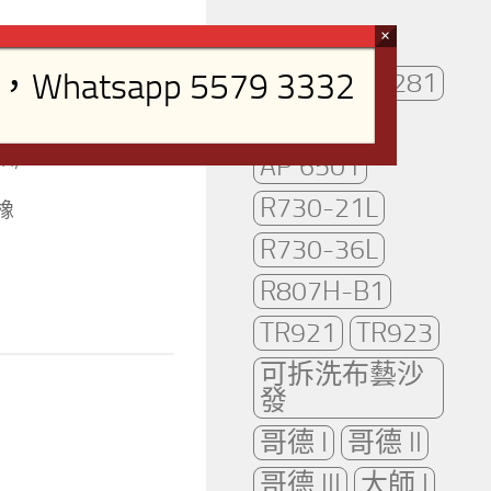
AP261
AP281
AP2102
mm Dx760mm
″H)
AP 6501
R730-21L
橡
R730-36L
R807H-B1
TR921
TR923
可拆洗布藝沙
發
哥德 I
哥德 II
哥德 III
大師 I