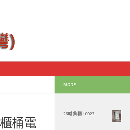
MORE
26吋 飾櫃 T0023
 兩櫃桶電