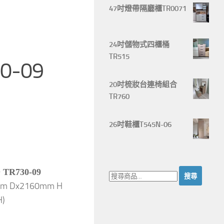
47吋燈帶隔廳櫃TR0071
24吋儲物式四櫃桶
TR515
30-09
20吋梳妝台連椅組合
TR760
26吋鞋櫃T545N-06
搜
+ TR730-09
尋：
mm Dx2160mm H
H)