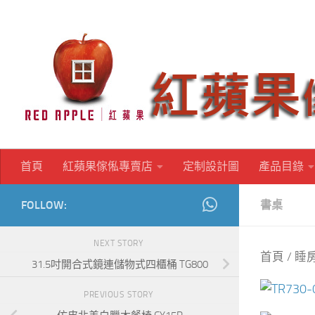
Skip to content
首頁
紅蘋果傢俬專賣店
定制設計圖
產品目錄
FOLLOW:
書桌
NEXT STORY
首頁
/
睡
31.5吋開合式鏡連儲物式四櫃桶 TG800
PREVIOUS STORY