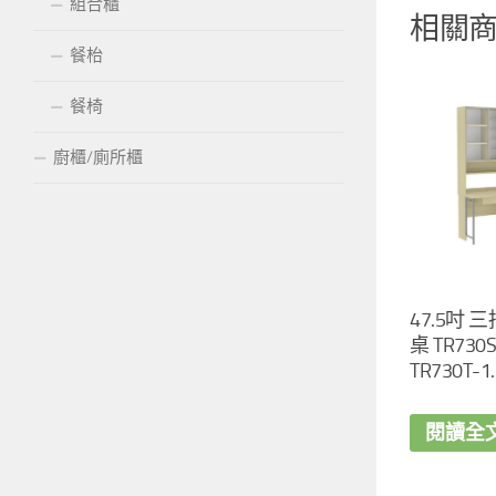
組合櫃
相關
餐枱
餐椅
廚櫃/廁所櫃
47.5吋 
桌 TR730S-
TR730T-1.
閱讀全