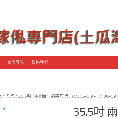
家俬展覧
聯絡我們
房
/
書桌
/ 35.5吋 兩櫃桶電腦架連桌 TR730S-0.9+TR730-09
35.5吋