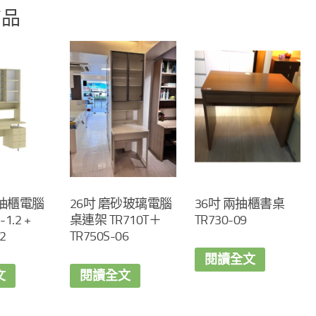
商品
三抽櫃電腦
26吋 磨砂玻璃電腦
36吋 兩抽櫃書桌
1.2 +
桌連架 TR710T＋
TR730-09
2
TR750S-06
閱讀全文
文
閱讀全文