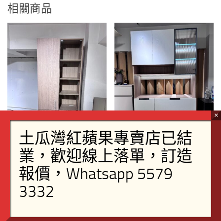
相關商品
31.5吋廳櫃T71-08
47吋燈帶隔廳櫃TR0071
閱讀全文
閱讀全文