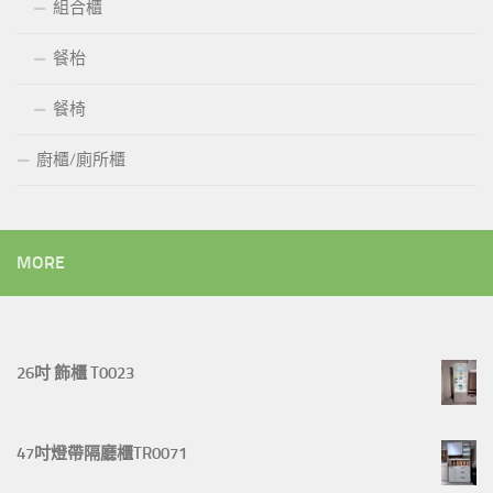
組合櫃
餐枱
餐椅
廚櫃/廁所櫃
MORE
26吋 飾櫃 T0023
47吋燈帶隔廳櫃TR0071