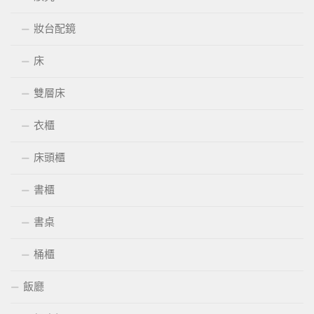
妝台配鏡
床
雙層床
衣櫃
床頭櫃
書櫃
書桌
桶櫃
飯廳