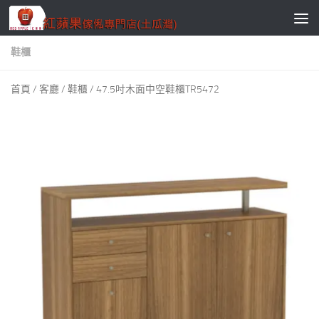
Skip to content
鞋櫃
首頁
/
客廳
/
鞋櫃
/ 47.5吋木面中空鞋櫃TR5472