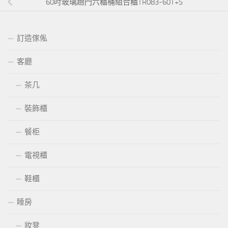
60吋玻璃趟門六櫃桶組合櫃TR083-60T+S
訂造傢俬
客廳
茶几
裝飾櫃
餐柜
電視櫃
鞋櫃
睡房
妝凳