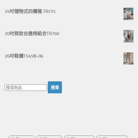
24吋儲物式四櫃桶 TR515
20吋梳妝台連椅組合TR760
26吋鞋櫃T545N-06
搜
尋：