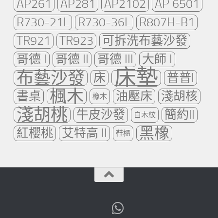
AP261
AP281
AP2102
AP 6501
R730-21L
R730-36L
R807H-B1
TR921
TR923
可拆洗布藝沙發
哥德 I
哥德 II
哥德 III
大師 I
床墊
布藝沙發
床
普普I
楓木
書桌
油壓床
淺胡核
橡木
淺胡桃
牛皮沙發
簡約II
白木紋
黑橡
紅櫻桃
艾特高 II
鞋櫃