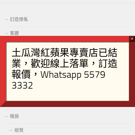
訂造傢俬
客廳
茶几
裝飾櫃
餐柜
電視櫃
鞋櫃
睡房
妝凳