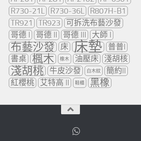
R730-21L
R730-36L
R807H-B1
TR921
TR923
可拆洗布藝沙發
哥德 I
哥德 II
哥德 III
大師 I
床墊
布藝沙發
床
普普I
楓木
書桌
油壓床
淺胡核
橡木
淺胡桃
牛皮沙發
簡約II
白木紋
黑橡
紅櫻桃
艾特高 II
鞋櫃