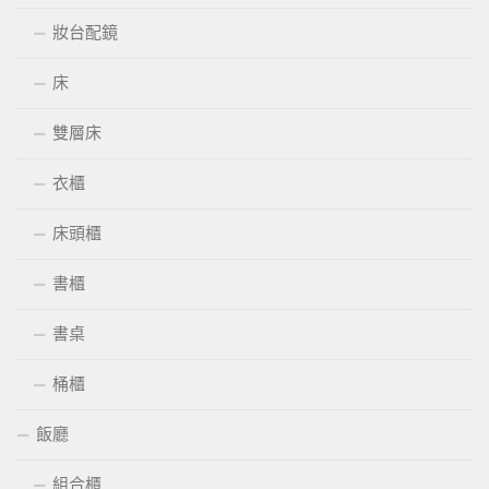
妝台配鏡
床
雙層床
衣櫃
床頭櫃
書櫃
書桌
桶櫃
飯廳
組合櫃