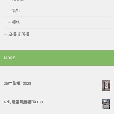
餐枱
餐椅
廚櫃/廁所櫃
MORE
26吋 飾櫃 T0023
47吋燈帶隔廳櫃TR0071