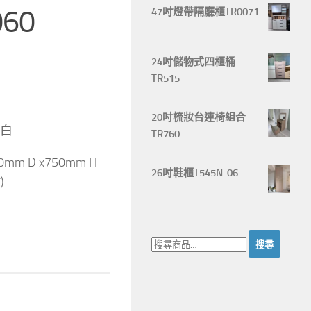
60
47吋燈帶隔廳櫃TR0071
24吋儲物式四櫃桶
TR515
20吋梳妝台連椅組合
山白
TR760
0mm D x750mm H
26吋鞋櫃T545N-06
)
搜
尋：