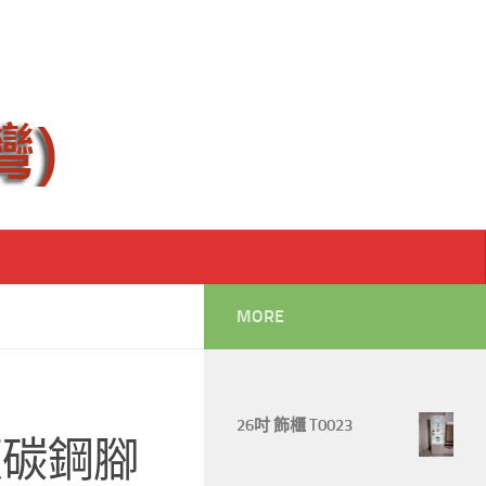
MORE
26吋 飾櫃 T0023
板碳鋼腳