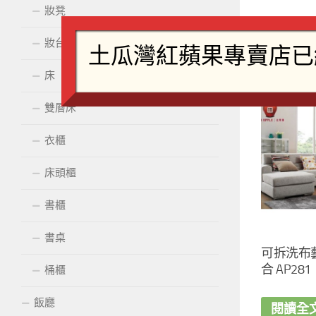
妝凳
妝台配鏡
相關
床
雙層床
衣櫃
床頭櫃
書櫃
書桌
可拆洗布
合 AP281
桶櫃
飯廳
閱讀全