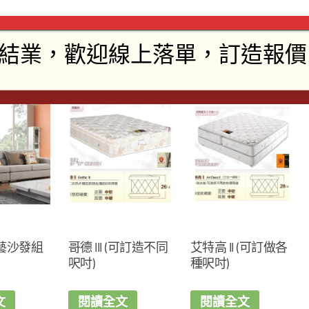
商品
藝沙發組
哥德 III (可訂造不同
艾特高 II (可訂做各
呎吋)
種呎吋)
文
閱讀全文
閱讀全文