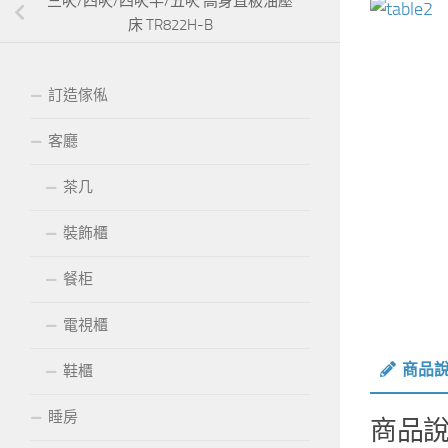
三呎/四呎/四呎半/五呎 高身直板油壓
床 TR822H-B
訂造傢俬
客廳
茶几
裝飾櫃
餐柜
電視櫃
商品
鞋櫃
睡房
商品