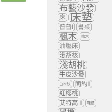
布藝沙發
床墊
床
普普I
書桌
楓木
橡木
油壓床
淺胡核
淺胡桃
牛皮沙發
簡約II
白木紋
紅櫻桃
艾特高 II
鞋櫃