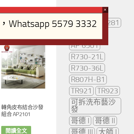
AP261
AP281
AP2102
AP 6501
R730-21L
R730-36L
R807H-B1
TR921
TR923
可拆洗布藝沙
轉角皮布結合沙發
發
組合 AP2101
哥德 I
哥德 II
哥德 III
大師 I
閱讀全文