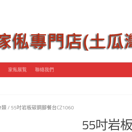
家俬展覧
聯絡我們
分類
/ 55吋岩板碳鋼腳餐台CZ1060
55吋岩