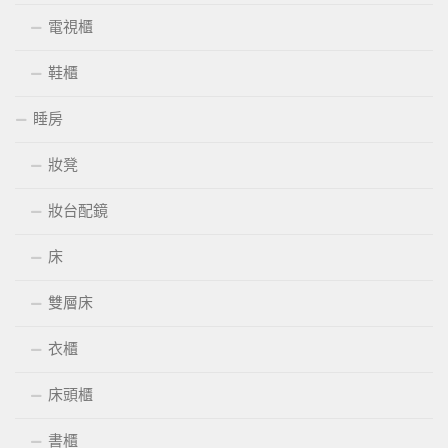
電視櫃
鞋櫃
睡房
妝凳
妝台配鏡
床
雙層床
衣櫃
床頭櫃
書櫃