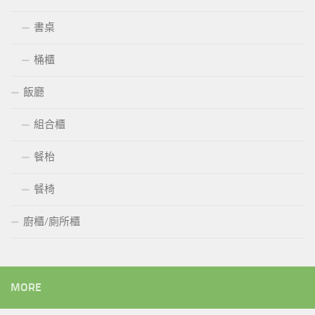
書桌
桶櫃
飯廳
組合櫃
餐枱
餐椅
廚櫃/廁所櫃
MORE