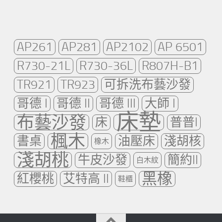
AP261
AP281
AP2102
AP 6501
R730-21L
R730-36L
R807H-B1
TR921
TR923
可拆洗布藝沙發
哥德 I
哥德 II
哥德 III
大師 I
床墊
布藝沙發
床
普普I
楓木
書桌
油壓床
淺胡核
橡木
淺胡桃
牛皮沙發
簡約II
白木紋
黑橡
紅櫻桃
艾特高 II
鞋櫃