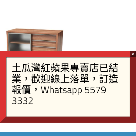
47.5吋三櫃桶電視櫃 TR083-48
閱讀全文