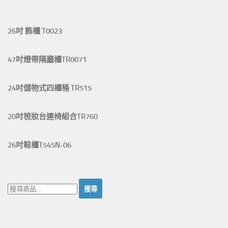
26吋 飾櫃 T0023
47吋燈帶隔廳櫃TR0071
24吋儲物式四櫃桶 TR515
20吋梳妝台連椅組合TR760
26吋鞋櫃T545N-06
搜
尋：