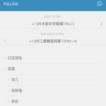
FOLLOW:
NEXT STORY
47.5吋木面中空鞋櫃TR5472
PREVIOUS STORY
47.5吋三櫃桶電視櫃 TR083-48
訂造傢俬
客廳
茶几
裝飾櫃
餐柜