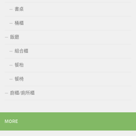
書桌
桶櫃
飯廳
組合櫃
餐枱
餐椅
廚櫃/廁所櫃
MORE