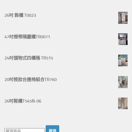
26吋 飾櫃 T0023
47吋燈帶隔廳櫃TR0071
24吋儲物式四櫃桶 TR515
20吋梳妝台連椅組合TR760
26吋鞋櫃T545N-06
搜