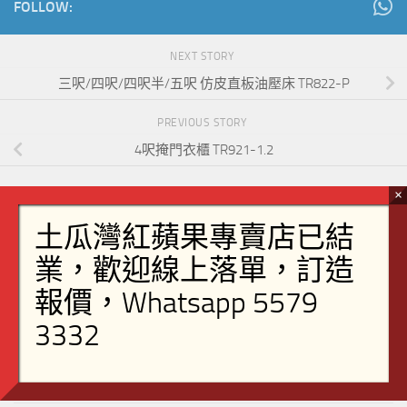
FOLLOW:
NEXT STORY
三呎/四呎/四呎半/五呎 仿皮直板油壓床 TR822-P
PREVIOUS STORY
4呎掩門衣櫃 TR921-1.2
訂造傢俬
客廳
茶几
裝飾櫃
餐柜