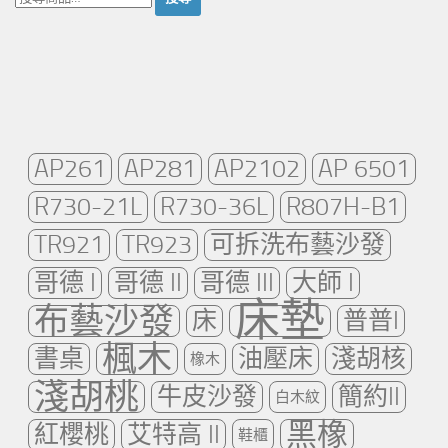
尋：
AP261
AP281
AP2102
AP 6501
R730-21L
R730-36L
R807H-B1
TR921
TR923
可拆洗布藝沙發
哥德 I
哥德 II
哥德 III
大師 I
床墊
布藝沙發
床
普普I
楓木
書桌
油壓床
淺胡核
橡木
淺胡桃
牛皮沙發
簡約II
白木紋
黑橡
紅櫻桃
艾特高 II
鞋櫃