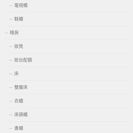
電視櫃
鞋櫃
睡房
妝凳
妝台配鏡
床
雙層床
衣櫃
床頭櫃
書櫃